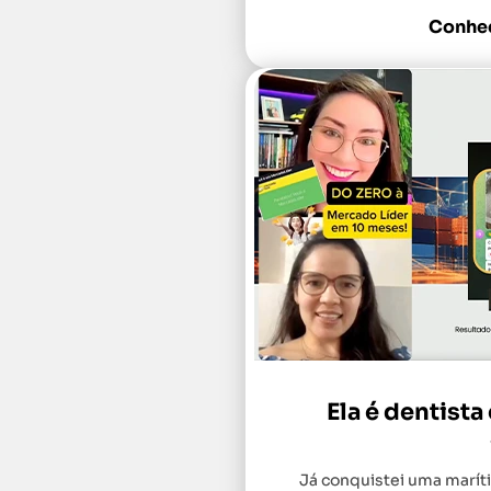
Conheç
Ela é dentist
Já conquistei uma marít