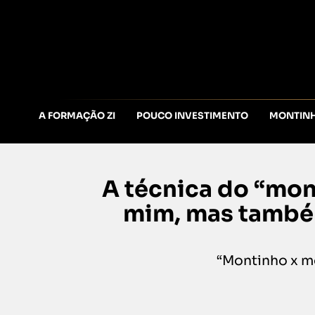
A FORMAÇÃO ZI
POUCO INVESTIMENTO
MONTIN
A técnica do “mo
mim, mas também
“Montinho x m