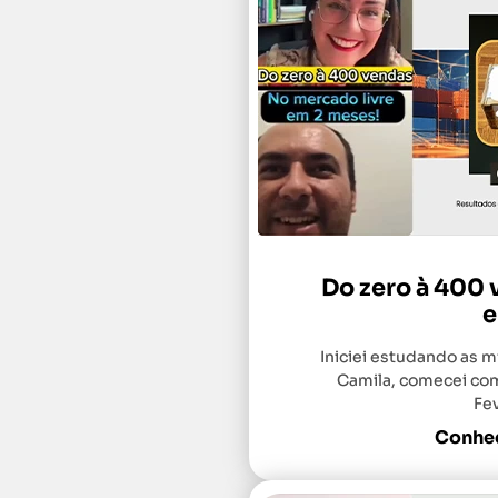
Do zero à 400 
e
Iniciei estudando as 
Camila, comecei com
Fev
Conheç