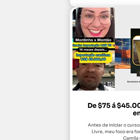
De $75 á $45.0
e
Antes de iniciar o curs
Livre, meu foco era fo
Camila 