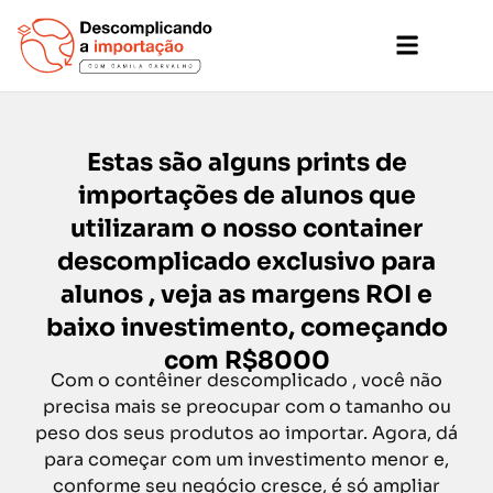
POUCO INVESTIMENTO
MONTINHO X MONTÃO
CONTAINER DESCOMPLICADO
CONTAINER LCL/CHEIO
CHUVA DE DEPOIMENTOS
Estas são alguns prints de
importações de alunos que
utilizaram o nosso container
descomplicado exclusivo para
alunos , veja as margens ROI e
baixo investimento, começando
com R$8000
Com o contêiner descomplicado , você não
precisa mais se preocupar com o tamanho ou
peso dos seus produtos ao importar. Agora, dá
para começar com um investimento menor e,
conforme seu negócio cresce, é só ampliar